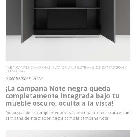
FABRICANTES CAMPANAS ALTA GAMA
/
SISTEMAS DE EXTRACCIÓN /
CAMPANAS
6 septiembre, 2022
¡La campana Note negra queda
completamente integrada bajo tu
mueble oscuro, oculta a la vista!
Por supuesto, el complemento ideal para una cocina oscura es una
campana de integración negra como la campana Note.