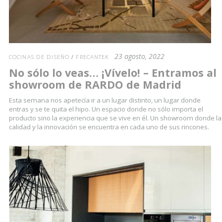
23 agosto, 2022
COCINAS DE DISEÑO
/
FRECANTEK
No sólo lo veas… ¡Vívelo! – Entramos al
showroom de RARDO de Madrid
Esta semana nos apetecía ir a un lugar distinto, un lugar donde
entras y se te quita el hipo. Un espacio donde no sólo importa el
producto sino la experiencia que se vive en él. Un showroom donde la
calidad y la innovación se encuentra en cada uno de sus rincones.