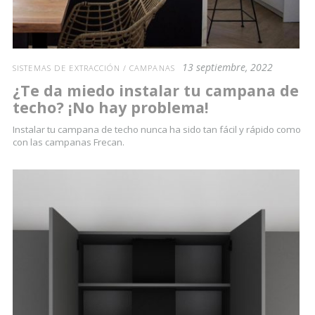
13 septiembre, 2022
SISTEMAS DE EXTRACCIÓN / CAMPANAS
¿Te da miedo instalar tu campana de
techo? ¡No hay problema!
Instalar tu campana de techo nunca ha sido tan fácil y rápido como
con las campanas Frecan.