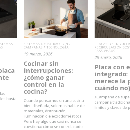
ISTEMAS
SISTEMAS DE EXTRACCIÓN /
PLACAS DE INDUCC
AS
CAMPANAS
/
TECNOLOGÍA
RECIRCULACIÓN SOS
PASSIVHAUS
19 marzo, 2026
29 enero, 2026
Cocinar sin
Placa con 
placa
interrupciones:
integrado:
nte
¿cómo ganar
merece la 
control en la
cuándo no
cocina?
las
¿Campana de superf
ales hasta
Cuando pensamos en una cocina
campana tradicional
bien diseñada, solemos hablar de
límites y claves de p
materiales, distribución,
iluminación o electrodomésticos.
Pero hay algo que casi nunca se
cuestiona: cómo se controla todo