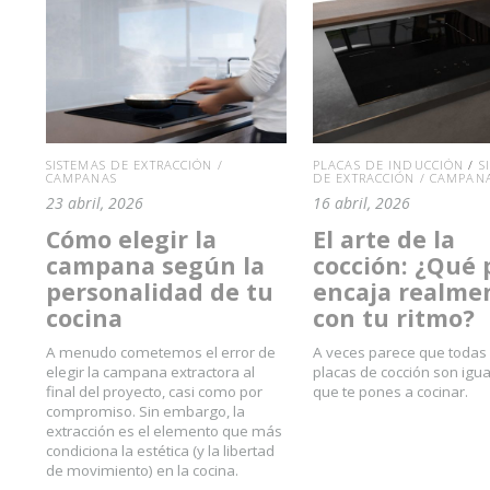
SISTEMAS DE EXTRACCIÓN /
PLACAS DE INDUCCIÓN
/
S
CAMPANAS
DE EXTRACCIÓN / CAMPAN
23 abril, 2026
16 abril, 2026
Cómo elegir la
El arte de la
campana según la
cocción: ¿Qué 
personalidad de tu
encaja realme
cocina
con tu ritmo?
A menudo cometemos el error de
A veces parece que todas 
elegir la campana extractora al
placas de cocción son igu
final del proyecto, casi como por
que te pones a cocinar.
compromiso. Sin embargo, la
extracción es el elemento que más
condiciona la estética (y la libertad
de movimiento) en la cocina.