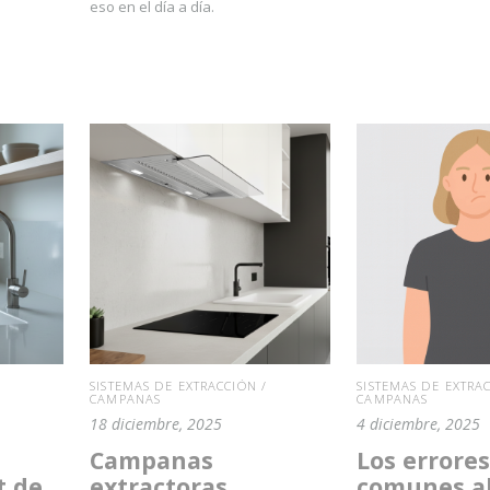
eso en el día a día.
SISTEMAS DE EXTRACCIÓN /
SISTEMAS DE EXTRAC
CAMPANAS
CAMPANAS
18 diciembre, 2025
4 diciembre, 2025
s
Campanas
Los errore
t de
extractoras
comunes al