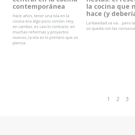
contemporánea
la cocina que 
hace (y deberí
Hace años, tener una isla en la
cocina era algo poco común. Hoy,
La Navidad se va… pero la
en cambio, es casi lo contrario: en
se queda con las consecu
muchas reformas y proyectos
nuevos, la isla es lo primero que se
piensa.
1
2
3