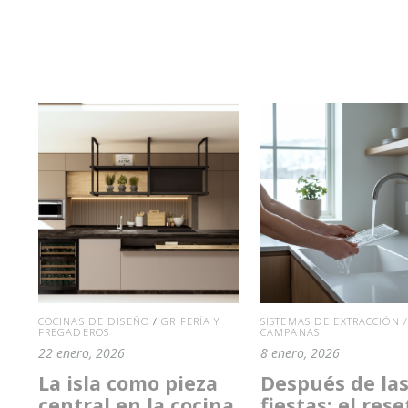
COCINAS DE DISEÑO
/
GRIFERÍA Y
SISTEMAS DE EXTRACCIÓN /
FREGADEROS
CAMPANAS
22 enero, 2026
8 enero, 2026
La isla como pieza
Después de la
central en la cocina
fiestas: el rese