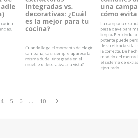
nadie
integradas vs.
una campa
a)
decorativas: ¿Cuál
cómo evita
es la mejor para tu
 cocina
La campana extract
cocina?
encias.
pieza clave para ma
limpio. Pero inclu
potente puede perd
de su eficacia si la 
Cuando llega el momento de elegir
la correcta. De hech
campana, casi siempre aparece la
modelo del mercado
misma duda: ¿Integrada en el
el sistema de extra
mueble o decorativa a la vista?
ejecutado.
4
5
6
…
10