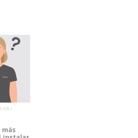
CIÓN /
s más
 instalar