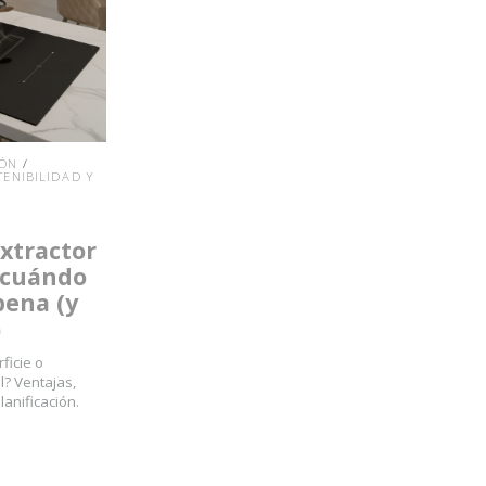
IÓN
/
TENIBILIDAD Y
extractor
 cuándo
pena (y
)
icie o
? Ventajas,
lanificación.