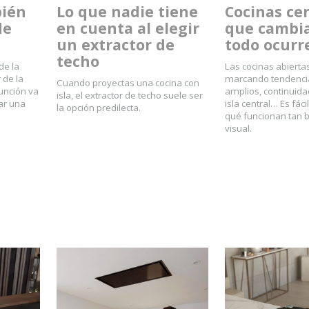
bién
Lo que nadie tiene
Cocinas cer
de
en cuenta al elegir
que cambi
un extractor de
todo ocurr
techo
de la
Las cocinas abierta
 de la
marcando tendencia
Cuando proyectas una cocina con
unción va
amplios, continuida
isla, el extractor de techo suele ser
ar una
isla central… Es fác
la opción predilecta.
qué funcionan tan b
visual.