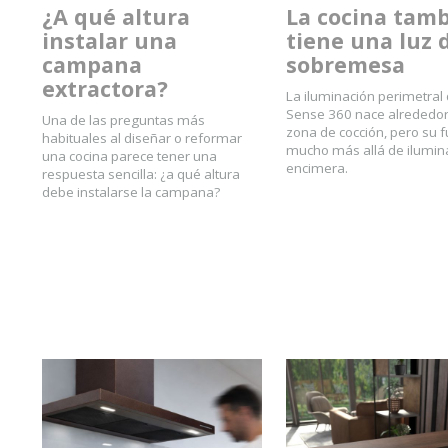
¿A qué altura
La cocina tam
instalar una
tiene una luz 
campana
sobremesa
extractora?
La iluminación perimetral 
Sense 360 nace alrededor
Una de las preguntas más
zona de cocción, pero su f
habituales al diseñar o reformar
mucho más allá de ilumin
una cocina parece tener una
encimera.
respuesta sencilla: ¿a qué altura
debe instalarse la campana?