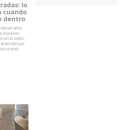
radas: lo
a cuando
e dentro
s llevan años
. Espacios
d con el salón,
il entender por
ien a nivel