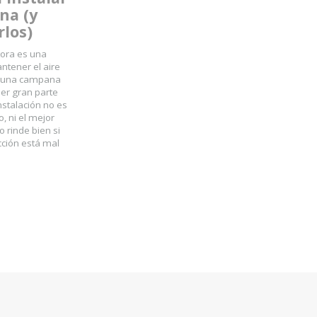
na (y
rlos)
ora es una
ntener el aire
so una campana
er gran parte
instalación no es
o, ni el mejor
 rinde bien si
cción está mal