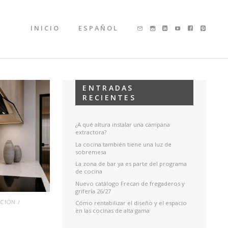
INICIO
ESPAÑOL
ENTRADAS
RECIENTES
¿A qué altura instalar una campana
extractora?
La cocina también tiene una luz de
sobremesa
La zona de bar ya es parte del programa
de cocina
Nuevo catálogo Frecan de fregaderos y
grifería 26/27
CIÓN /
Cómo rentabilizar el diseño y el espacio
en las cocinas de alta gama