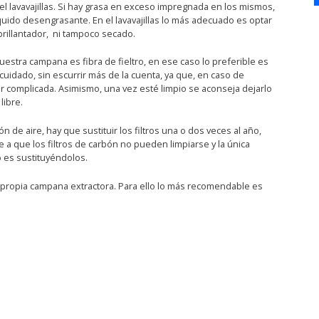
el lavavajillas. Si hay grasa en exceso impregnada en los mismos,
quido desengrasante. En el lavavajillas lo más adecuado es optar
abrillantador, ni tampoco secado.
uestra campana es fibra de fieltro, en ese caso lo preferible es
idado, sin escurrir más de la cuenta, ya que, en caso de
ar complicada. Asimismo, una vez esté limpio se aconseja dejarlo
libre.
n de aire, hay que sustituir los filtros una o dos veces al año,
e a que los filtros de carbón no pueden limpiarse y la única
es sustituyéndolos.
a propia campana extractora. Para ello lo más recomendable es