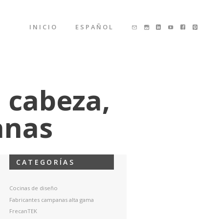
INICIO
ESPAÑOL
e cabeza,
anas
CATEGORÍAS
Cocinas de diseño
Fabricantes campanas alta gama
FrecanTEK