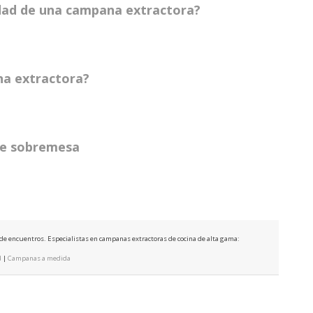
idad de una campana extractora?
na extractora?
 de sobremesa
e de encuentros. Especialistas en campanas extractoras de cocina de alta gama:
d
|
Campanas a medida