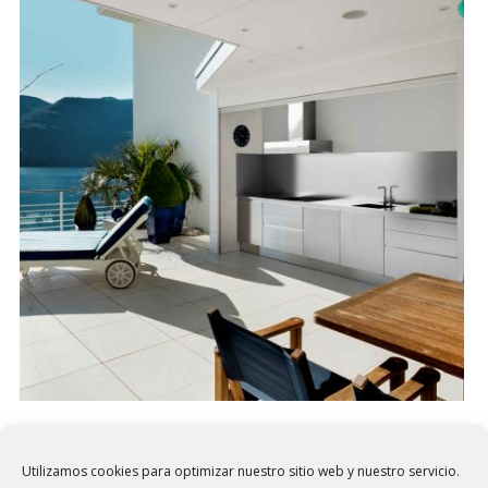
3 agosto, 2023
COCINAS DE DISEÑO
/
FRECANTEK
¿Sueñas con una cocina al aire libre?
Utilizamos cookies para optimizar nuestro sitio web y nuestro servicio.