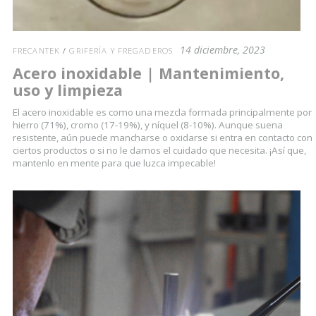
14 diciembre, 2023
FRECANTEK
/
GRIFERÍA Y FREGADEROS
Acero inoxidable | Mantenimiento,
uso y limpieza
El acero inoxidable es como una mezcla formada principalmente por
hierro (71%), cromo (17-19%), y níquel (8-10%). Aunque suena
resistente, aún puede mancharse o oxidarse si entra en contacto con
ciertos productos o si no le damos el cuidado que necesita. ¡Así que,
mantenlo en mente para que luzca impecable!