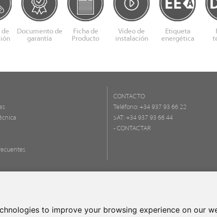
 de
Documento de
Ficha de
Video de
Etiqueta
ción
garantía
Producto
instalación
energética
t
CONTACTO
es
Teléfono:
+34 937 93 66 22
écnica
SAT: +34 937 93 66 44
- CONTACTAR
recuentes
FONDO EU
UNA MANE
echnologies to improve your browsing experience on our we