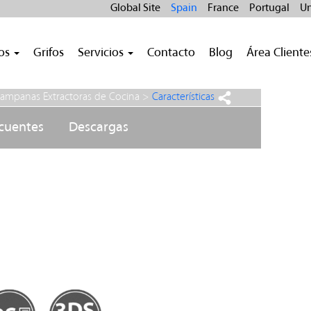
Global Site
Spain
France
Portugal
Un
ros
Grifos
Servicios
Contacto
Blog
Área Cliente
ampanas Extractoras de Cocina
>
Características
ecuentes
Descargas