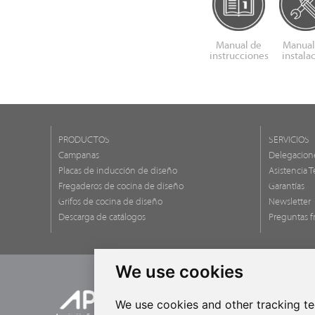
Manual de
Manual
instrucciones
instala
PRODUCTOS
SERVICIOS
Campanas
Delegacion
Placas de inducción de diseño
Asistencia T
Fregaderos de cocina de diseño
Garantías
Grifos de cocina de diseño
Newsletter
Descarga de catálogos
Preguntas f
We use cookies
We use cookies and other tracking t