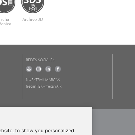
Ficha
Archivo 3D
écnica
REDES SOCIALES
NUESTRAS MARCAS
frecanTEK
- frecanAIR
ROPEO DE DESARROLLO REGIONAL
RA DE HACER EUROPA
bsite, to show you personalized