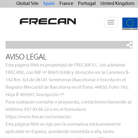
Global Site
Spain
France
Portugal
United Kingdom
Toggle
navigation
AVISO LEGAL
Esta página Web es propiedad de FRECAN S.L. (en adelante
FRECAN), con NIF nº B66516386 y domicilio en la Carretera B-
142 Km. 8,4 de 08181 Sentmenat (Barcelona) e Inscrita en el
Registro Mercantil de Barcelona en el Tomo 44850, Folio 183,
Hoja B 469367, Inscripción 1ª.
Para cualquier consulta o propuesta, contáctenos llamando al
teléfono 937 93 66 22 o en el formulario
https://www.frecan.es/contacto/.
Esta página Web se rige por la normativa exclusivamente
aplicable en España, quedando sometida a ella, tanto