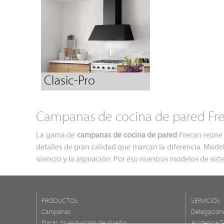
Clasic-Pro
Campanas de cocina de pared Frec
La gama de
campanas de cocina de pared
Frecan reúne 
detalles de gran calidad que marcan la diferencia. Modelo
silencio y la aspiración. Por eso nuestros modelos de si
PRODUCTOS
SERVICIOS
Campanas
Delegacion
Placas de inducción de diseño
Asistencia T