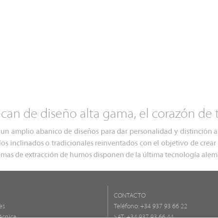
an de diseño alta gama, el corazón de t
un amplio abanico de diseños para dar personalidad y distinción 
s inclinados o tradicionales reinventados con el objetivo de crear 
stemas de extracción de humos disponen de la última tecnología alem
CONTACTO
es
Teléfono:
+34 937 93 66 22
écnica
SAT: +34 937 93 66 44