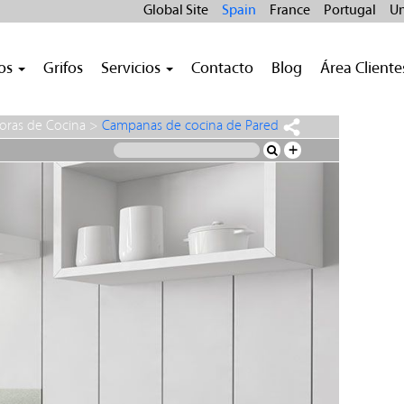
Global Site
Spain
France
Portugal
Un
ros
Grifos
Servicios
Contacto
Blog
Área Cliente
oras de Cocina
>
Campanas de cocina de Pared
+