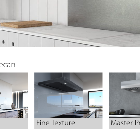
recan
Fine Texture
Master P