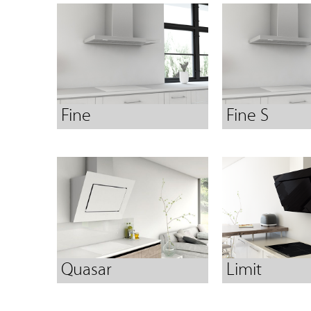
Fine
Fine S
Quasar
Limit