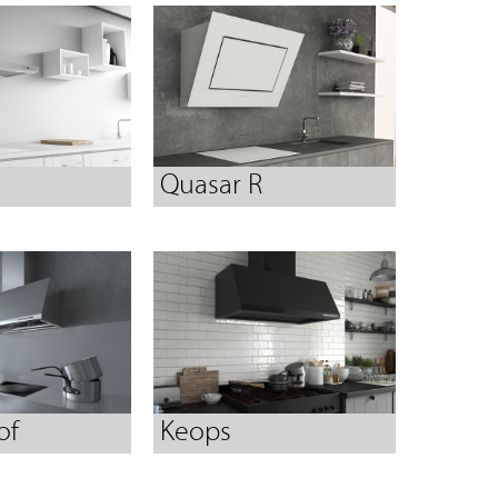
Quasar R
of
Keops