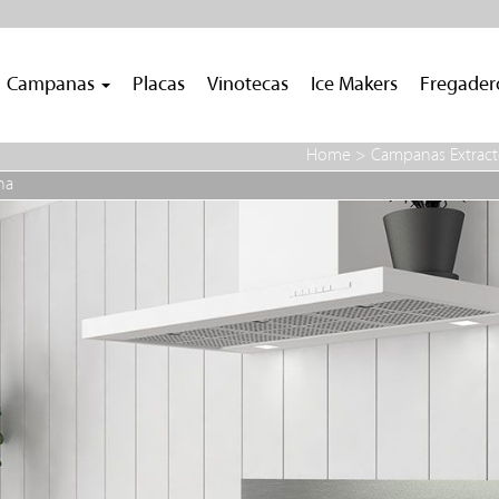
Campanas
Placas
Vinotecas
Ice Makers
Fregade
Home
>
Campanas Extract
na