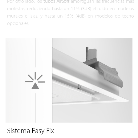
Por otro lado, los
tubos AirSoft
amortiguan las frecuencias más
molestas, reduciendo hasta un 11% (3dB) el ruido en modelos
murales e islas, y hasta un 15% (4dB) en modelos de techo
opcionales.
Sistema Easy Fix