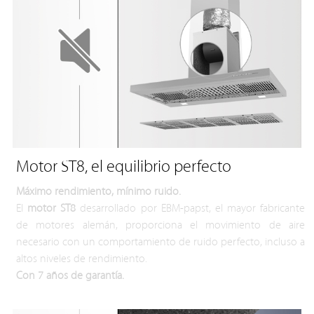
Motor ST8, el equilibrio perfecto
Máximo rendimiento, mínimo ruido.
El
motor ST8
desarrollado por EBM-papst, el mayor fabricante
de motores alemán, proporciona el movimiento de aire
necesario con un comportamiento de ruido perfecto, incluso a
altos niveles de rendimiento.
Con 7 años de garantía.