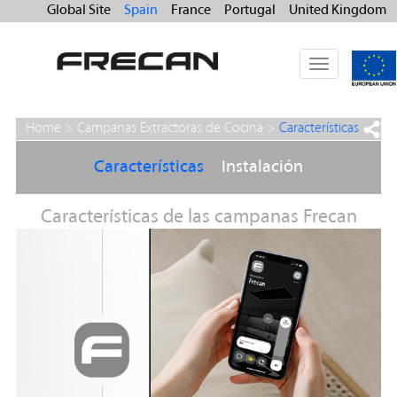
Global Site
Spain
France
Portugal
United Kingdom
Toggle
navigation
Home >
Campanas Extractoras de Cocina
>
Características
Características
Instalación
Características de las campanas Frecan