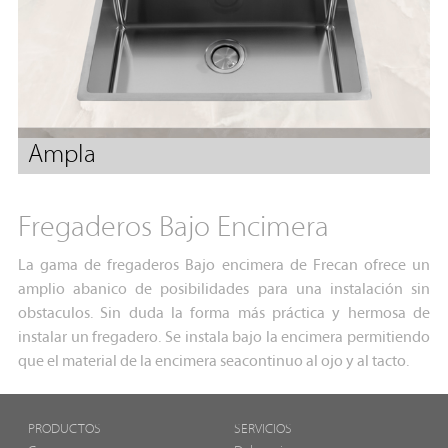
Ampla
Fregaderos Bajo Encimera
La gama de fregaderos Bajo encimera de Frecan ofrece un
amplio abanico de posibilidades para una instalación sin
obstaculos. Sin duda la forma más práctica y hermosa de
instalar un fregadero. Se instala bajo la encimera permitiendo
que el material de la encimera seacontinuo al ojo y al tacto.
PRODUCTOS
SERVICIOS