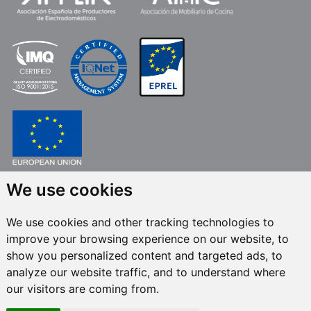
We use cookies
FONDO EUROPEO DE DESARROLLO REGIONAL
UNA MANERA DE HACER EUROPA
We use cookies and other tracking technologies to
FRECAN S.L.U.
en el marco del Programa ICEX Next, ha contado con el apoyo
improve your browsing experience on our website, to
de ICEX y con la cofinanciación del fondo europeo FEDER. La finalidad de
este apoyo es contribuir al desarrollo internacional de la empresa y de su
show you personalized content and targeted ads, to
entorno.
analyze our website traffic, and to understand where
our visitors are coming from.
Todos los derechos reservados © 2024 Frecan, S.L.U. -
Política de calidad
-
Política de canal de denuncias
/ Última actualización: