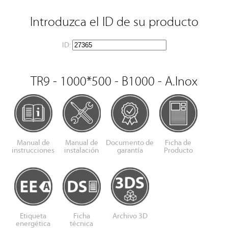
Introduzca el ID de su producto
ID:
TR9 - 1000*500 - B1000 - A.Inox
Manual de
Manual de
Documento de
Ficha de
instrucciones
instalación
garantía
Producto
Etiqueta
Ficha
Archivo 3D
energética
técnica