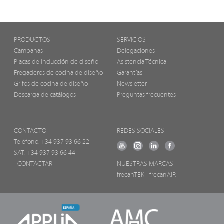
PRODUCTOS
SERVICIOS
Campanas
Delegaciones
Placas de inducción de diseño
Asistencia Técnica
Fregaderos de cocina de diseño
Garantías
Grifos de cocina de diseño
Newsletter
Descarga de catálogos
Preguntas frecuentes
CONTACTO
REDES SOCIALES
Teléfono:
+34 937 93 66 22
SAT: +34 937 93 66 44
- CONTACTAR
NUESTRAS MARCAS
frecanTEK
- frecanAIR