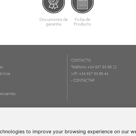
Documento de
Ficha de
garantía
Producto
CONTACTO
es
Teléfono:
+34 937 93 66 22
écnica
SAT: +34 937 93 66 44
- CONTACTAR
recuentes
FONDO EU
UNA MANE
echnologies to improve your browsing experience on our we