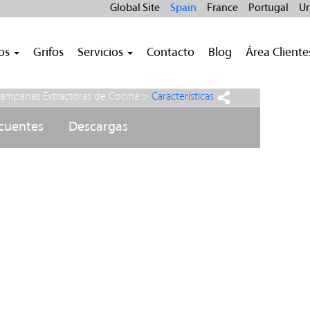
Global Site
Spain
France
Portugal
Un
ros
Grifos
Servicios
Contacto
Blog
Área Cliente
ampanas Extractoras de Cocina
>
Características
ecuentes
Descargas