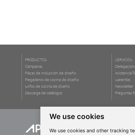
PRODUCTOS
SERVICIOS
Campanas
Delegacion
Placas de inducción de diseño
Asistencia T
Fregaderos de cocina de diseño
Garantías
Grifos de cocina de diseño
Newsletter
Descarga de catálogos
Preguntas f
We use cookies
We use cookies and other tracking t