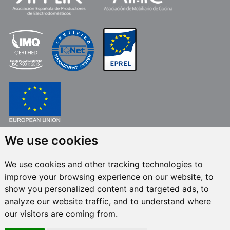
We use cookies
FONDO EUROPEO DE DESARROLLO REGIONAL
UNA MANERA DE HACER EUROPA
We use cookies and other tracking technologies to
FRECAN S.L.U.
en el marco del Programa ICEX Next, ha contado con el apoyo
improve your browsing experience on our website, to
de ICEX y con la cofinanciación del fondo europeo FEDER. La finalidad de
este apoyo es contribuir al desarrollo internacional de la empresa y de su
show you personalized content and targeted ads, to
entorno.
analyze our website traffic, and to understand where
our visitors are coming from.
Todos los derechos reservados © 2024 Frecan, S.L.U. -
Política de calidad
-
Política de canal de denuncias
/ Última actualización: