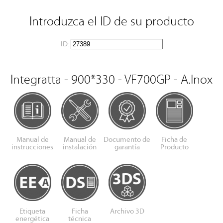
Introduzca el ID de su producto
ID:
Integratta - 900*330 - VF700GP - A.Inox
Manual de
Manual de
Documento de
Ficha de
instrucciones
instalación
garantía
Producto
Etiqueta
Ficha
Archivo 3D
energética
técnica