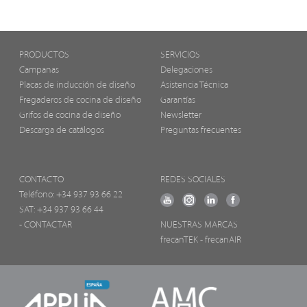
PRODUCTOS
SERVICIOS
Campanas
Delegaciones
Placas de inducción de diseño
Asistencia Técnica
Fregaderos de cocina de diseño
Garantías
Grifos de cocina de diseño
Newsletter
Descarga de catálogos
Preguntas frecuentes
CONTACTO
REDES SOCIALES
Teléfono:
+34 937 93 66 22
SAT: +34 937 93 66 44
- CONTACTAR
NUESTRAS MARCAS
frecanTEK
- frecanAIR