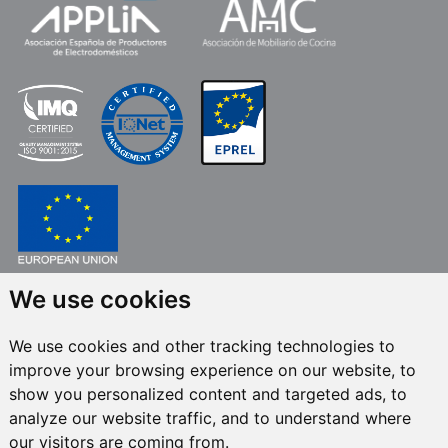
We use cookies
FONDO EUROPEO DE DESARROLLO REGIONAL
UNA MANERA DE HACER EUROPA
We use cookies and other tracking technologies to
FRECAN S.L.U.
en el marco del Programa ICEX Next, ha contado con el apoyo
improve your browsing experience on our website, to
de ICEX y con la cofinanciación del fondo europeo FEDER. La finalidad de
este apoyo es contribuir al desarrollo internacional de la empresa y de su
show you personalized content and targeted ads, to
entorno.
analyze our website traffic, and to understand where
our visitors are coming from.