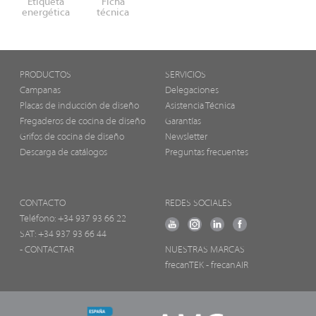
Etiqueta
Ficha
energética
técnica
PRODUCTOS
SERVICIOS
Campanas
Delegaciones
Placas de inducción de diseño
Asistencia Técnica
Fregaderos de cocina de diseño
Garantías
Grifos de cocina de diseño
Newsletter
Descarga de catálogos
Preguntas frecuentes
CONTACTO
REDES SOCIALES
Teléfono:
+34 937 93 66 22
SAT: +34 937 93 66 44
- CONTACTAR
NUESTRAS MARCAS
frecanTEK
- frecanAIR