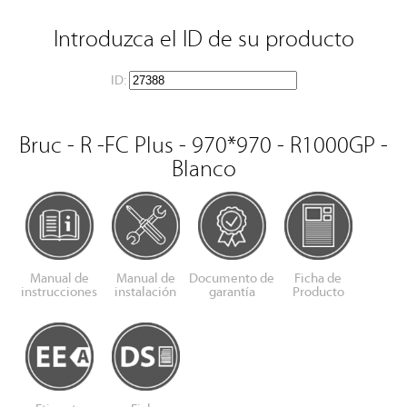
Introduzca el ID de su producto
ID:
Bruc - R -FC Plus - 970*970 - R1000GP -
Blanco
Manual de
Manual de
Documento de
Ficha de
instrucciones
instalación
garantía
Producto