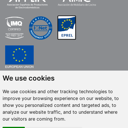
We use cookies
FONDO EUROPEO DE DESARROLLO REGIONAL
UNA MANERA DE HACER EUROPA
We use cookies and other tracking technologies to
FRECAN S.L.U.
en el marco del Programa ICEX Next, ha contado con el apoyo
improve your browsing experience on our website, to
de ICEX y con la cofinanciación del fondo europeo FEDER. La finalidad de
este apoyo es contribuir al desarrollo internacional de la empresa y de su
show you personalized content and targeted ads, to
entorno.
analyze our website traffic, and to understand where
our visitors are coming from.
Todos los derechos reservados © 2024 Frecan, S.L.U. -
Política de calidad
-
Política de canal de denuncias
/ Última actualización: