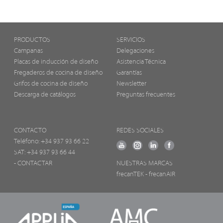
PRODUCTOS
SERVICIOS
Campanas
Delegaciones
Placas de inducción de diseño
Asistencia Técnica
Fregaderos de cocina de diseño
Garantías
Grifos de cocina de diseño
Newsletter
Descarga de catálogos
Preguntas frecuentes
CONTACTO
REDES SOCIALES
Teléfono:
+34 937 93 66 22
SAT: +34 937 93 66 44
- CONTACTAR
NUESTRAS MARCAS
frecanTEK
- frecanAIR