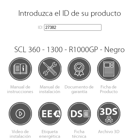
Introduzca el ID de su producto
ID:
SCL 360 - 1300 - R1000GP - Negro
Manual de
Manual de
Documento de
Ficha de
instrucciones
instalación
garantía
Producto
Video de
Etiqueta
Ficha
Archivo 3D
instalación
energética
técnica