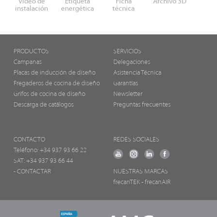
Video de
Etiqueta
Ficha
Archivo 3D
instalación
energética
técnica
PRODUCTOS
SERVICIOS
Campanas
Delegaciones
Placas de inducción de diseño
Asistencia Técnica
Fregaderos de cocina de diseño
Garantías
Grifos de cocina de diseño
Newsletter
Descarga de catálogos
Preguntas frecuentes
CONTACTO
REDES SOCIALES
Teléfono:
+34 937 93 66 22
SAT: +34 937 93 66 44
- CONTACTAR
NUESTRAS MARCAS
frecanTEK
- frecanAIR