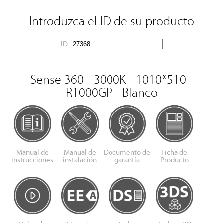
Introduzca el ID de su producto
ID:
Sense 360 - 3000K - 1010*510 -
R1000GP - Blanco
Manual de
Manual de
Documento de
Ficha de
instrucciones
instalación
garantía
Producto