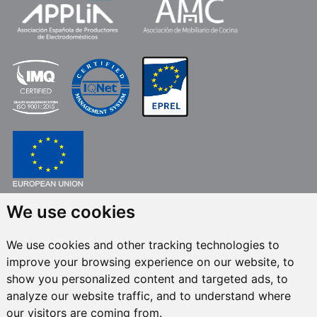
We use cookies
FONDO EUROPEO DE DESARROLLO REGIONAL
UNA MANERA DE HACER EUROPA
We use cookies and other tracking technologies to
FRECAN S.L.U.
en el marco del Programa ICEX Next, ha contado con el apoyo
improve your browsing experience on our website, to
de ICEX y con la cofinanciación del fondo europeo FEDER. La finalidad de
este apoyo es contribuir al desarrollo internacional de la empresa y de su
show you personalized content and targeted ads, to
entorno.
analyze our website traffic, and to understand where
our visitors are coming from.