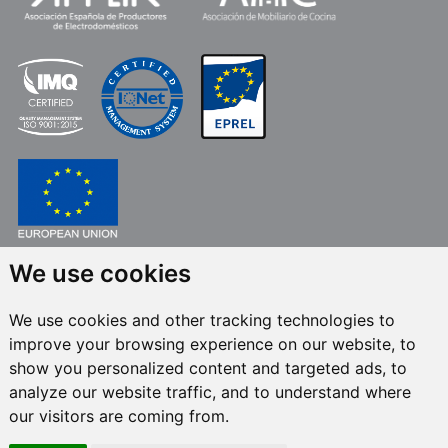
We use cookies
FONDO EUROPEO DE DESARROLLO REGIONAL
UNA MANERA DE HACER EUROPA
We use cookies and other tracking technologies to
FRECAN S.L.U.
en el marco del Programa ICEX Next, ha contado con el apoyo
improve your browsing experience on our website, to
de ICEX y con la cofinanciación del fondo europeo FEDER. La finalidad de
este apoyo es contribuir al desarrollo internacional de la empresa y de su
show you personalized content and targeted ads, to
entorno.
analyze our website traffic, and to understand where
our visitors are coming from.
Todos los derechos reservados © 2024 Frecan, S.L.U. -
Política de calidad
-
Política de canal de denuncias
/ Última actualización: