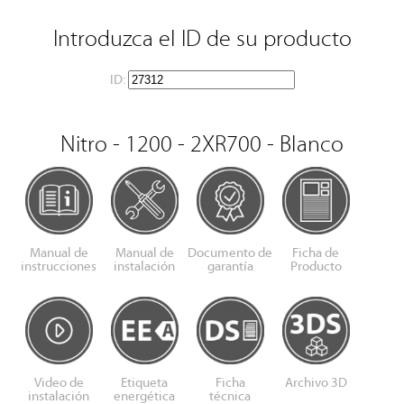
Introduzca el ID de su producto
ID:
Nitro - 1200 - 2XR700 - Blanco
Manual de
Manual de
Documento de
Ficha de
instrucciones
instalación
garantía
Producto
Video de
Etiqueta
Ficha
Archivo 3D
instalación
energética
técnica