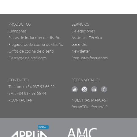
PRODUCTOS
SERVICIOS
Campanas
Delegaciones
Placas de inducción de diseño
Asistencia Técnica
Fregaderos de cocina de diseño
Garantías
Grifos de cocina de diseño
Newsletter
Descarga de catálogos
Preguntas frecuentes
CONTACTO
REDES SOCIALES
Teléfono:
+34 937 93 66 22
SAT: +34 937 93 66 44
- CONTACTAR
NUESTRAS MARCAS
frecanTEK
- frecanAIR