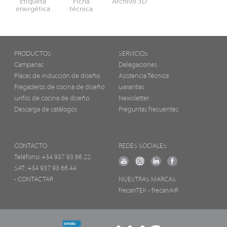
Etiqueta
Ficha
Archivo 3D
energética
técnica
PRODUCTOS
SERVICIOS
Campanas
Delegaciones
Placas de inducción de diseño
Asistencia Técnica
Fregaderos de cocina de diseño
Garantías
Grifos de cocina de diseño
Newsletter
Descarga de catálogos
Preguntas frecuentes
CONTACTO
REDES SOCIALES
Teléfono:
+34 937 93 66 22
SAT: +34 937 93 66 44
- CONTACTAR
NUESTRAS MARCAS
frecanTEK
- frecanAIR