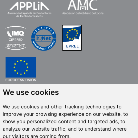
We use cookies
FONDO EUROPEO DE DESARROLLO REGIONAL
UNA MANERA DE HACER EUROPA
We use cookies and other tracking technologies to
FRECAN S.L.U.
en el marco del Programa ICEX Next, ha contado con el apoyo
improve your browsing experience on our website, to
de ICEX y con la cofinanciación del fondo europeo FEDER. La finalidad de
este apoyo es contribuir al desarrollo internacional de la empresa y de su
show you personalized content and targeted ads, to
entorno.
analyze our website traffic, and to understand where
our visitors are coming from.