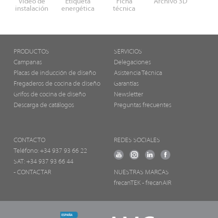
Video de
Etiqueta
Ficha
Archivo 3D
instalación
energética
técnica
PRODUCTOS
SERVICIOS
Campanas
Delegaciones
Placas de inducción de diseño
Asistencia Técnica
Fregaderos de cocina de diseño
Garantías
Grifos de cocina de diseño
Newsletter
Descarga de catálogos
Preguntas frecuentes
CONTACTO
REDES SOCIALES
Teléfono:
+34 937 93 66 22
SAT: +34 937 93 66 44
- CONTACTAR
NUESTRAS MARCAS
frecanTEK
- frecanAIR