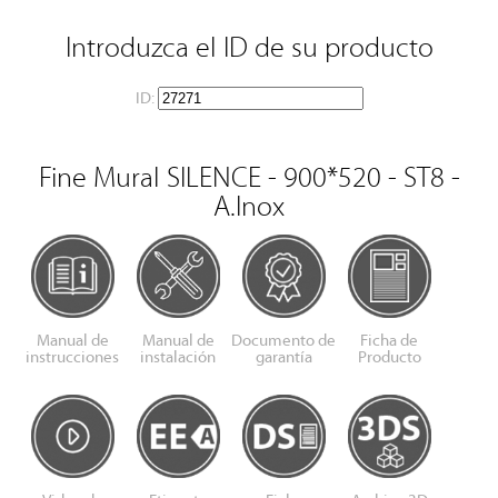
Introduzca el ID de su producto
ID:
Fine Mural SILENCE - 900*520 - ST8 -
A.Inox
Manual de
Manual de
Documento de
Ficha de
instrucciones
instalación
garantía
Producto