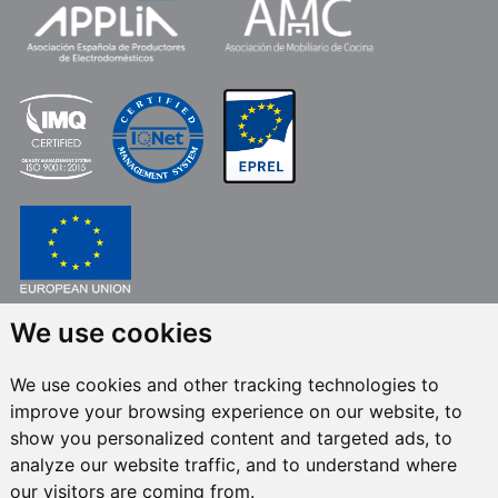
We use cookies
FONDO EUROPEO DE DESARROLLO REGIONAL
UNA MANERA DE HACER EUROPA
We use cookies and other tracking technologies to
FRECAN S.L.U.
en el marco del Programa ICEX Next, ha contado con el apoyo
improve your browsing experience on our website, to
de ICEX y con la cofinanciación del fondo europeo FEDER. La finalidad de
este apoyo es contribuir al desarrollo internacional de la empresa y de su
show you personalized content and targeted ads, to
entorno.
analyze our website traffic, and to understand where
our visitors are coming from.