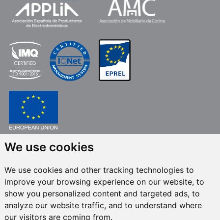
We use cookies
FONDO EUROPEO DE DESARROLLO REGIONAL
UNA MANERA DE HACER EUROPA
We use cookies and other tracking technologies to
FRECAN S.L.U.
en el marco del Programa ICEX Next, ha contado con el apoyo
improve your browsing experience on our website, to
de ICEX y con la cofinanciación del fondo europeo FEDER. La finalidad de
este apoyo es contribuir al desarrollo internacional de la empresa y de su
show you personalized content and targeted ads, to
entorno.
analyze our website traffic, and to understand where
our visitors are coming from.