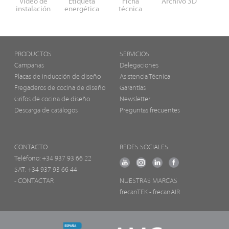
Video de
Etiqueta
Ficha
Archivo 3D
instalación
energética
técnica
PRODUCTOS
SERVICIOS
Campanas
Delegaciones
Placas de inducción de diseño
Asistencia Técnica
Fregaderos de cocina de diseño
Garantías
Grifos de cocina de diseño
Newsletter
Descarga de catálogos
Preguntas frecuentes
CONTACTO
REDES SOCIALES
Teléfono:
+34 937 93 66 22
SAT: +34 937 93 66 44
- CONTACTAR
NUESTRAS MARCAS
frecanTEK
- frecanAIR