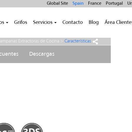
Global Site
Spain
France
Portugal
Un
ros
Grifos
Servicios
Contacto
Blog
Área Cliente
ampanas Extractoras de Cocina
>
Características
ecuentes
Descargas