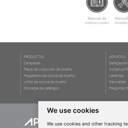
Manual de
Manual
instrucciones
instala
PRODUCTOS
SERVICIOS
Campanas
Delegacion
Placas de inducción de diseño
Asistencia T
Fregaderos de cocina de diseño
Garantías
Grifos de cocina de diseño
Newsletter
Descarga de catálogos
Preguntas f
We use cookies
We use cookies and other tracking t