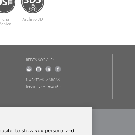
Ficha
Archivo 3D
écnica
REDES SOCIALES
NUESTRAS MARCAS
frecanTEK
- frecanAIR
ROPEO DE DESARROLLO REGIONAL
RA DE HACER EUROPA
bsite, to show you personalized