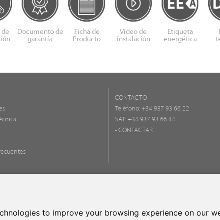
 de
Documento de
Ficha de
Video de
Etiqueta
ción
garantía
Producto
instalación
energética
t
CONTACTO
es
Teléfono:
+34 937 93 66 22
écnica
SAT: +34 937 93 66 44
- CONTACTAR
recuentes
FONDO EU
UNA MANE
echnologies to improve your browsing experience on our we