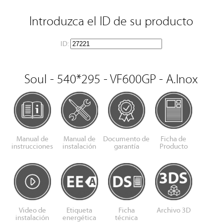
Introduzca el ID de su producto
ID:
Soul - 540*295 - VF600GP - A.Inox
Manual de
Manual de
Documento de
Ficha de
instrucciones
instalación
garantía
Producto
Video de
Etiqueta
Ficha
Archivo 3D
instalación
energética
técnica