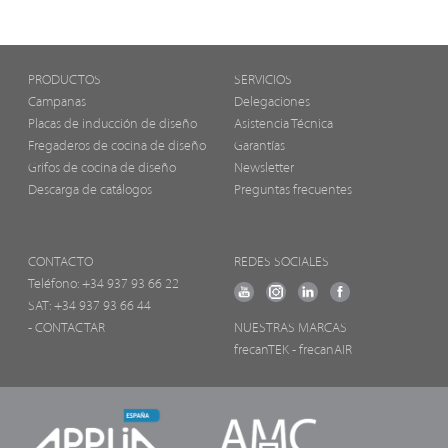
PRODUCTOS
SERVICIOS
Campanas
Delegaciones
Placas de inducción de diseño
Asistencia Técnica
Fregaderos de cocina de diseño
Garantías
Grifos de cocina de diseño
Newsletter
Descarga de catálogos
Preguntas frecuentes
CONTACTO
REDES SOCIALES
Teléfono:
+34 937 93 66 22
SAT: +34 937 93 66 44
- CONTACTAR
NUESTRAS MARCAS
frecanTEK
- frecanAIR