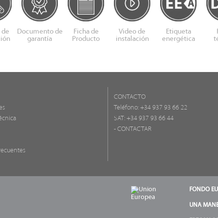
 de
Documento de
Ficha de
Video de
Etiqueta
ción
garantía
Producto
instalación
energética
t
CONTACTO
es
Teléfono:
+34 937 93 66 22
écnica
SAT: +34 937 93 66 44
- CONTACTAR
recuentes
FONDO EU
UNA MANE