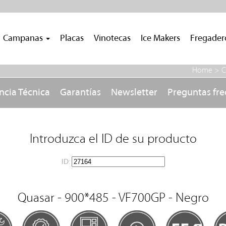
Campanas
Placas
Vinotecas
Ice Makers
Fregade
Home >
C
ncia Técnica
Garantías
Newsletter
Preguntas fr
Introduzca el ID de su producto
ID:
Quasar - 900*485 - VF700GP - Negro