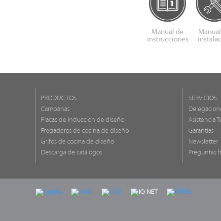
Manual de
Manual
instrucciones
instala
PRODUCTOS
SERVICIOS
Campanas
Delegacion
Placas de inducción de diseño
Asistencia T
Fregaderos de cocina de diseño
Garantías
Grifos de cocina de diseño
Newsletter
Descarga de catálogos
Preguntas f