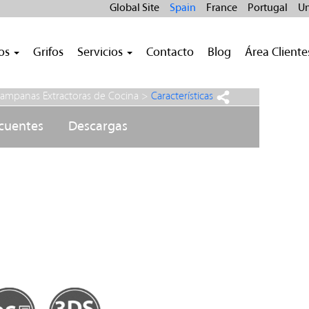
Global Site
Spain
France
Portugal
Un
ros
Grifos
Servicios
Contacto
Blog
Área Cliente
ampanas Extractoras de Cocina
>
Características
ecuentes
Descargas