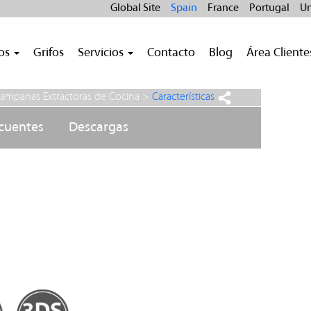
Global Site
Spain
France
Portugal
Un
ros
Grifos
Servicios
Contacto
Blog
Área Cliente
ampanas Extractoras de Cocina
>
Características
ecuentes
Descargas