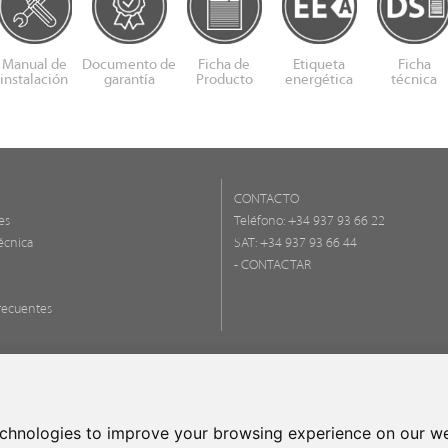
Manual de
Documento de
Ficha de
Etiqueta
Ficha
instalación
garantía
Producto
energética
técnica
CONTACTO
es
Teléfono:
+34 937 93 66 22
écnica
SAT: +34 937 93 66 44
- CONTACTAR
recuentes
FONDO EU
UNA MANE
echnologies to improve your browsing experience on our we