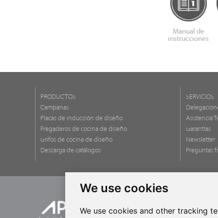
Manual de
instrucciones
PRODUCTOS
SERVICIOS
Campanas
Delegacion
Placas de inducción de diseño
Asistencia T
Fregaderos de cocina de diseño
Garantías
Grifos de cocina de diseño
Newsletter
Descarga de catálogos
Preguntas f
We use cookies
We use cookies and other tracking t