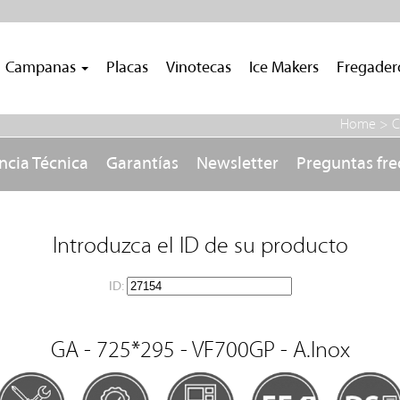
Campanas
Placas
Vinotecas
Ice Makers
Fregade
Home >
C
ncia Técnica
Garantías
Newsletter
Preguntas fr
Introduzca el ID de su producto
ID:
GA - 725*295 - VF700GP - A.Inox