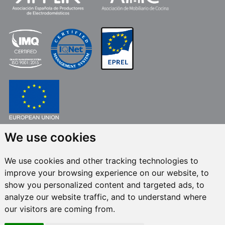
We use cookies
FONDO EUROPEO DE DESARROLLO REGIONAL
UNA MANERA DE HACER EUROPA
We use cookies and other tracking technologies to
FRECAN S.L.U.
en el marco del Programa ICEX Next, ha contado con el apoyo
improve your browsing experience on our website, to
de ICEX y con la cofinanciación del fondo europeo FEDER. La finalidad de
este apoyo es contribuir al desarrollo internacional de la empresa y de su
show you personalized content and targeted ads, to
entorno.
analyze our website traffic, and to understand where
our visitors are coming from.
Todos los derechos reservados © 2024 Frecan, S.L.U. -
Política de calidad
-
Política de canal de denuncias
/ Última actualización: