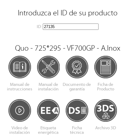
Introduzca el ID de su producto
ID:
Quo - 725*295 - VF700GP - A.Inox
Manual de
Manual de
Documento de
Ficha de
instrucciones
instalación
garantía
Producto
Video de
Etiqueta
Ficha
Archivo 3D
instalación
energética
técnica