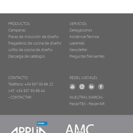
PRODUCTOS
SERVICIOS
Campanas
Delegaciones
Placas de inducción de diseño
Asistencia Técnica
Fregaderos de cocina de diseño
Garantías
Grifos de cocina de diseño
Newsletter
Descarga de catálogos
Preguntas frecuentes
CONTACTO
REDES SOCIALES
Teléfono:
+34 937 93 66 22
SAT: +34 937 93 66 44
- CONTACTAR
NUESTRAS MARCAS
frecanTEK
- frecanAIR