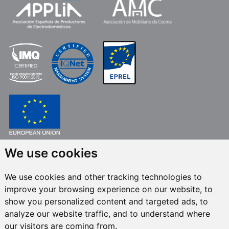
We use cookies
FONDO EUROPEO DE DESARROLLO REGIONAL
UNA MANERA DE HACER EUROPA
We use cookies and other tracking technologies to
FRECAN S.L.U.
en el marco del Programa ICEX Next, ha contado con el apoyo
improve your browsing experience on our website, to
de ICEX y con la cofinanciación del fondo europeo FEDER. La finalidad de
este apoyo es contribuir al desarrollo internacional de la empresa y de su
show you personalized content and targeted ads, to
entorno.
analyze our website traffic, and to understand where
our visitors are coming from.