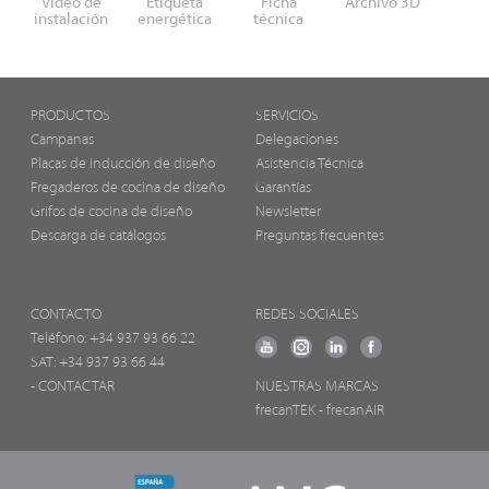
Video de
Etiqueta
Ficha
Archivo 3D
instalación
energética
técnica
PRODUCTOS
SERVICIOS
Campanas
Delegaciones
Placas de inducción de diseño
Asistencia Técnica
Fregaderos de cocina de diseño
Garantías
Grifos de cocina de diseño
Newsletter
Descarga de catálogos
Preguntas frecuentes
CONTACTO
REDES SOCIALES
Teléfono:
+34 937 93 66 22
SAT: +34 937 93 66 44
- CONTACTAR
NUESTRAS MARCAS
frecanTEK
- frecanAIR