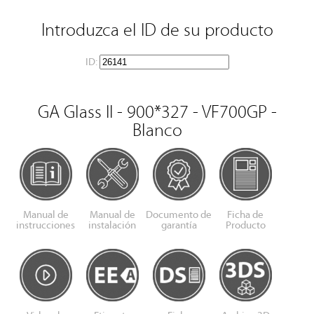
Introduzca el ID de su producto
ID:
GA Glass II - 900*327 - VF700GP -
Blanco
Manual de
Manual de
Documento de
Ficha de
instrucciones
instalación
garantía
Producto