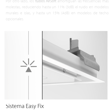
Por otro lado, los
tubos AirSoft
amortiguan las frecuencias más
molestas, reduciendo hasta un 11% (3dB) el ruido en modelos
murales e islas, y hasta un 15% (4dB) en modelos de techo
opcionales.
Sistema Easy Fix