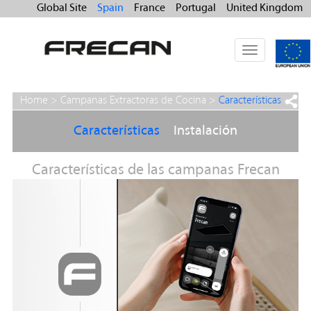
Global Site
Spain
France
Portugal
United Kingdom
Toggle
navigation
Home >
Campanas Extractoras de Cocina
>
Características
Características
Instalación
Características de las campanas Frecan