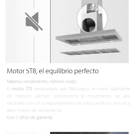
Motor ST8, el equilibrio perfecto
Máximo rendimiento, mínimo ruido.
El
motor ST8
desarrollado por EBM-papst, el mayor fabricante
de motores alemán, proporciona el movimiento de aire
necesario con un comportamiento de ruido perfecto, incluso a
altos niveles de rendimiento.
Con 7 años de garantía.