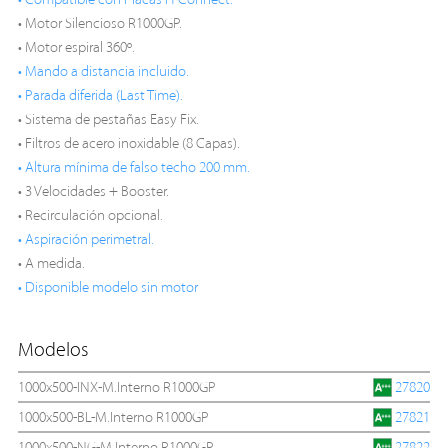
• Compatible con Placas H-Connect.
• Motor Silencioso R1000GP.
• Motor espiral 360º.
• Mando a distancia incluido.
• Parada diferida (Last Time).
• Sistema de pestañas Easy Fix.
• Filtros de acero inoxidable (8 Capas).
• Altura mínima de falso techo 200 mm.
• 3 Velocidades + Booster.
• Recirculación opcional.
• Aspiración perimetral.
• A medida.
• Disponible modelo sin motor
Modelos
1000x500-INX-M.Interno R1000GP
27820
1000x500-BL-M.Interno R1000GP
27821