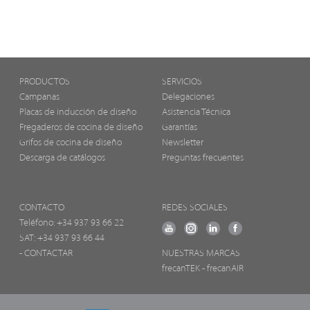
PRODUCTOS
SERVICIOS
Campanas
Delegaciones
Placas de inducción de diseño
Asistencia Técnica
Fregaderos de cocina de diseño
Garantías
Grifos de cocina de diseño
Newsletter
Descarga de catálogos
Preguntas frecuentes
CONTACTO
REDES SOCIALES
Teléfono:
+34 937 93 66 22
SAT: +34 937 93 66 44
- CONTACTAR
NUESTRAS MARCAS
frecanTEK
- frecanAIR