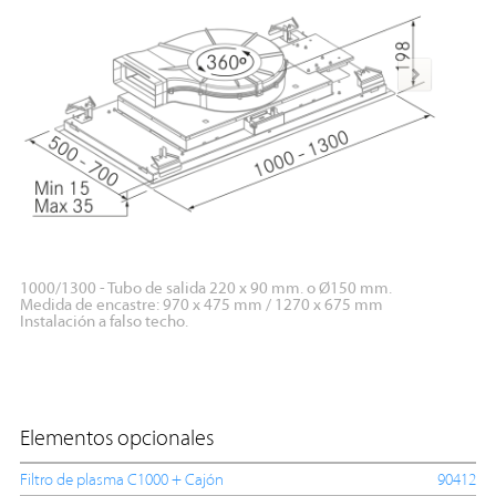
1000/1300 - Tubo de salida 220 x 90 mm. o Ø150 mm.
1000/13
Medida de encastre: 970 x 475 mm / 1270 x 675 mm
Medida 
Instalación a falso techo.
*Modelo
Elementos opcionales
Filtro de plasma C1000 + Cajón
90412