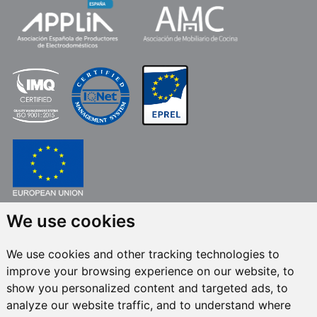
FONDO EUROPEO DE DESARROLLO REGIONAL
We use cookies
UNA MANERA DE HACER EUROPA
We use cookies and other tracking technologies to
FRECAN S.L.U.
en el marco del Programa ICEX Next, ha contado con el apoyo
improve your browsing experience on our website, to
de ICEX y con la cofinanciación del fondo europeo FEDER. La finalidad de
este apoyo es contribuir al desarrollo internacional de la empresa y de su
show you personalized content and targeted ads, to
entorno.
analyze our website traffic, and to understand where