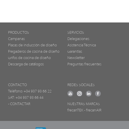
PRODUCTOS
SERVICIOS
Campanas
Delegaciones
Placas de inducción de diseño
Asistencia Técnica
Fregaderos de cocina de diseño
Garantías
Grifos de cocina de diseño
Newsletter
Descarga de catálogos
Preguntas frecuentes
CONTACTO
REDES SOCIALES
Teléfono:
+34 937 93 66 22
SAT: +34 937 93 66 44
- CONTACTAR
NUESTRAS MARCAS
frecanTEK
- frecanAIR