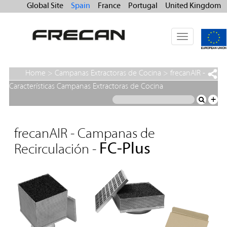
Global Site
Spain
France
Portugal
United Kingdom
Toggle
navigation
Home
>
Campanas Extractoras de Cocina
>
frecanAIR -
Campanas de Recirculación
>
FC-Plus
Características Campanas Extractoras de Cocina
+
frecanAIR - Campanas de
FC-Plus
Recirculación -