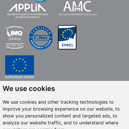
FONDO EUROPEO DE DESARROLLO REGIONAL
We use cookies
UNA MANERA DE HACER EUROPA
We use cookies and other tracking technologies to
FRECAN S.L.U.
en el marco del Programa ICEX Next, ha contado con el apoyo
improve your browsing experience on our website, to
de ICEX y con la cofinanciación del fondo europeo FEDER. La finalidad de
este apoyo es contribuir al desarrollo internacional de la empresa y de su
show you personalized content and targeted ads, to
entorno.
analyze our website traffic, and to understand where