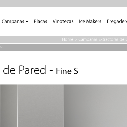
Campanas
Placas
Vinotecas
Ice Makers
Fregade
Home
>
Campanas Extractoras de 
na
 de Pared -
Fine S