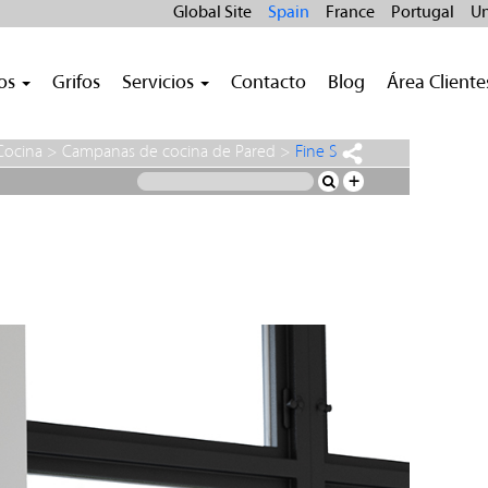
Global Site
Spain
France
Portugal
Un
ros
Grifos
Servicios
Contacto
Blog
Área Cliente
Cocina
>
Campanas de cocina de Pared
>
Fine S
+