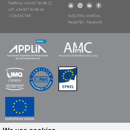
Teléfono:
+34 937 93 66 22
SAT: +34 937 93 66 44
- CONTACTAR
NUESTRAS MARCAS
frecanTEK
- frecanAIR
FONDO EUROPEO DE DESARROLLO REGIONAL