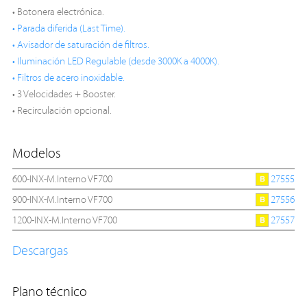
• Botonera electrónica.
• Parada diferida (Last Time).
• Avisador de saturación de filtros.
• Iluminación LED Regulable (desde 3000K a 4000K).
• Filtros de acero inoxidable.
• 3 Velocidades + Booster.
• Recirculación opcional.
Modelos
600-INX-M.Interno VF700
27555
900-INX-M.Interno VF700
27556
1200-INX-M.Interno VF700
27557
Descargas
Plano técnico