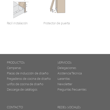
Fácil instalación
Protector de puerta
PRODUCTOS
SERVICIOS
Campanas
Delegaciones
Placas de inducción de diseño
Asistencia Técnica
Fregaderos de cocina de diseño
Garantías
Grifos de cocina de diseño
Newsletter
Descarga de catálogos
Preguntas frecuentes
CONTACTO
REDES SOCIALES