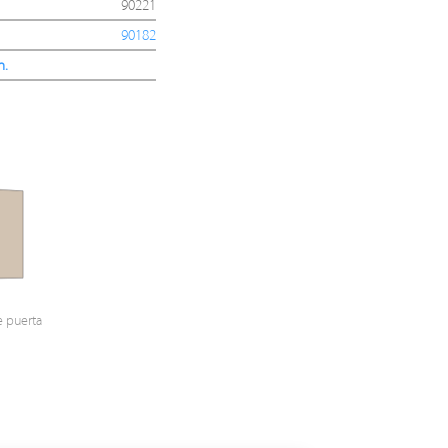
90221
90182
n.
e puerta