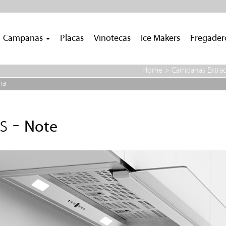
Campanas
Placas
Vinotecas
Ice Makers
Fregade
Home
>
Campanas Extrac
na
s -
Note