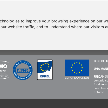
CONTACTO
echnologies to improve your browsing experience on our we
es
Teléfono:
+34 937 93 66 22
écnica
SAT: +34 937 93 66 44
our website traffic, and to understand where our visitors 
- CONTACTAR
recuentes
FONDO EU
UNA MANE
FRECAN S.L
contado co
fondo euro
contribuir 
entorno.