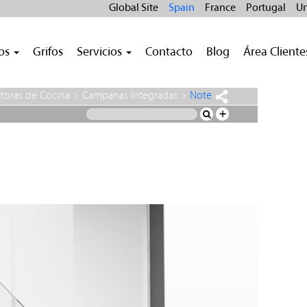
Global Site
Spain
France
Portugal
Un
ros
Grifos
Servicios
Contacto
Blog
Área Cliente
toras de Cocina
>
Campanas Integradas
>
Note
+