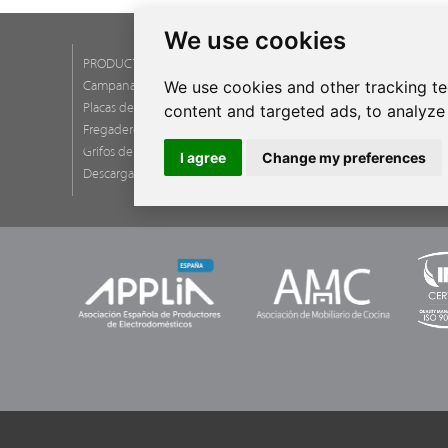
We use cookies
PRODUCTOS
SERVICIOS
We use cookies and other tracking t
Campanas
Delegacion
Placas de inducción de diseño
Asistencia T
content and targeted ads, to analyze 
Fregaderos de cocina de diseño
Garantías
Grifos de cocina de diseño
Newsletter
I agree
Change my preferences
Descarga de catálogos
Preguntas f