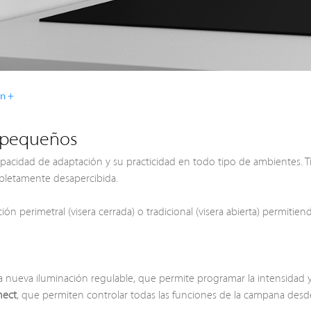
ón +
s pequeños
pacidad de adaptación y su practicidad en todo tipo de ambientes. T
pletamente desapercibida.
ación perimetral (visera cerrada) o tradicional (visera abierta) permit
la nueva iluminación regulable, que permite programar la intensidad 
nect
, que permiten controlar todas las funciones de la campana desde