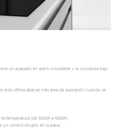
iene un acabado en acero inoxidable y se incorpora bajo
iendo esta última abarcar más área de aspiración cuando se
y la temperatura (de 3000K a 4000K).
 un control situado en la placa.