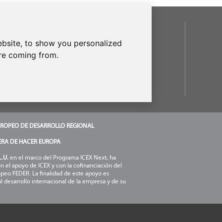
REDES SOCIALES
bsite, to show you personalized
are coming from.
NUESTRAS MARCAS
frecanTEK
- frecanAIR
ROPEO DE DESARROLLO REGIONAL
RA DE HACER EUROPA
.U.
en el marco del Programa ICEX Next, ha
n el apoyo de ICEX y con la cofinanciación del
peo FEDER. La finalidad de este apoyo es
al desarrollo internacional de la empresa y de su