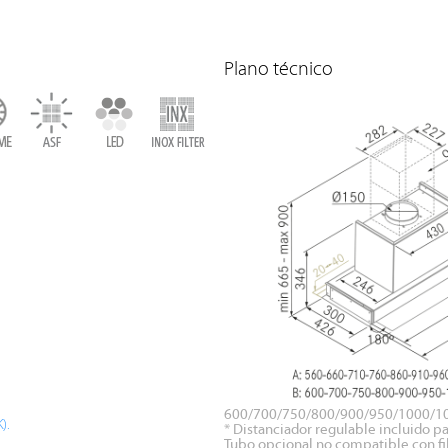
Plano técnico
600/700/750/800/900/950/1000/105
).
* Distanciador regulable incluido 
Tubo opcional no compatible con fil