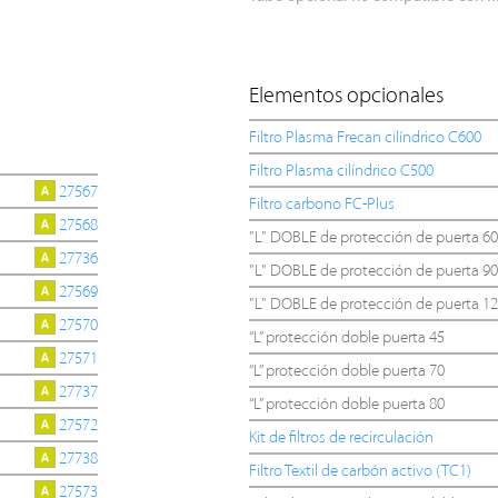
Elementos opcionales
Filtro Plasma Frecan cilíndrico C600
Filtro Plasma cilíndrico C500
27567
Filtro carbono FC-Plus
27568
"L" DOBLE de protección de puerta 60
27736
"L" DOBLE de protección de puerta 90
27569
"L" DOBLE de protección de puerta 1
27570
“L” protección doble puerta 45
27571
“L” protección doble puerta 70
27737
“L” protección doble puerta 80
27572
Kit de filtros de recirculación
27738
Filtro Textil de carbón activo (TC1)
27573