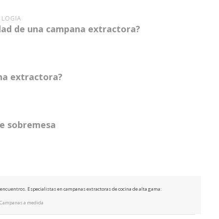
LOGÍA
idad de una campana extractora?
na extractora?
 de sobremesa
e encuentros. Especialistas en campanas extractoras de cocina de alta gama:
Campanas a medida