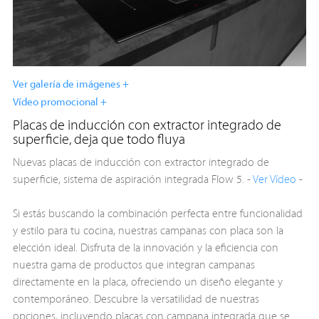
Ver galería de imágenes +
Vídeo promocional +
Placas de inducción con extractor integrado de
superficie, deja que todo fluya
Nuevas placas de inducción con extractor integrado de
superficie, sistema de aspiración integrada Flow 5. -
Ver Vídeo
-
Si estás buscando la combinación perfecta entre funcionalidad
y estilo para tu cocina, nuestras campanas con placa son la
elección ideal. Disfruta de la innovación y la eficiencia con
nuestra gama de productos que integran campanas
directamente en la placa, ofreciendo un diseño elegante y
contemporáneo. Descubre la versatilidad de nuestras
opciones, incluyendo placas con campana integrada que se