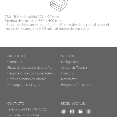
780 - Tubo de salida 222 x 90 mm
Medida de encastre: 760 x 490 mm
• Se debe dejar un espacio fijo de 40 mm desde la pared hasta el
inicio de la campana y 50 mm. al hueco de encastre.
PRODUCTOS
SERVICIOS
Campanas
Delegaciones
Placas de inducción de diseño
Asistencia Técnica
Fregaderos de cocina de diseño
Garantías
Grifos de cocina de diseño
Newsletter
Descarga de catálogos
Preguntas frecuentes
CONTACTO
REDES SOCIALES
Teléfono:
+34 937 93 66 22
SAT: +34 937 93 66 44