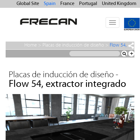
Global Site
Spain
France
Portugal
United Kingdom
Toggle
navigation
Home
>
Placas de inducción de diseño
>
Flow 54,
extractor integrado
+
Placas de inducción de diseño -
Flow 54, extractor integrado