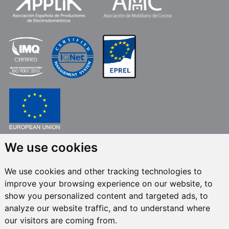
FONDO EUROPEO DE DESARROLLO REGIONAL
We use cookies
UNA MANERA DE HACER EUROPA
We use cookies and other tracking technologies to
FRECAN S.L.U.
en el marco del Programa ICEX Next, ha contado con el apoyo
improve your browsing experience on our website, to
de ICEX y con la cofinanciación del fondo europeo FEDER. La finalidad de
este apoyo es contribuir al desarrollo internacional de la empresa y de su
show you personalized content and targeted ads, to
entorno.
analyze our website traffic, and to understand where
our visitors are coming from.
Todos los derechos reservados © 2024 Frecan, S.L.U. -