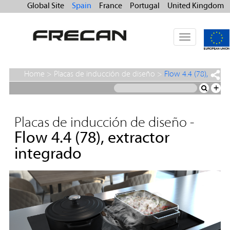
Global Site
Spain
France
Portugal
United Kingdom
Toggle
navigation
Home
>
Placas de inducción de diseño
>
Flow 4.4 (78),
extractor integrado
+
Placas de inducción de diseño -
Flow 4.4 (78), extractor
integrado