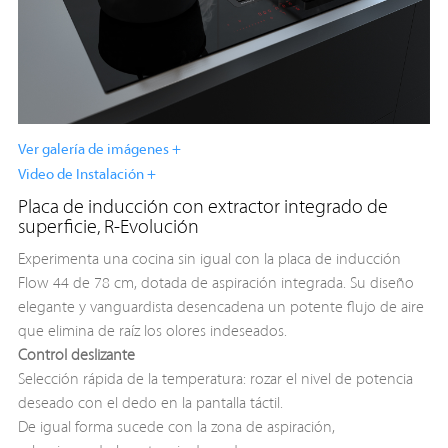
Ver galería de imágenes +
Video de Instalación +
Placa de inducción con extractor integrado de
superficie, R-Evolución
Experimenta una cocina sin igual con la placa de inducción
Flow 44 de 78 cm, dotada de aspiración integrada. Su diseño
elegante y vanguardista desencadena un potente flujo de aire
que elimina de raíz los olores indeseados.
Control deslizante
Selección rápida de la temperatura: rozar el nivel de potencia
deseado con el dedo en la pantalla táctil.
De igual forma sucede con la zona de aspiración,