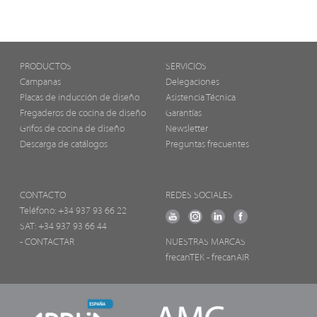
PRODUCTOS
SERVICIOS
Campanas
Delegaciones
Placas de inducción de diseño
Asistencia Técnica
Fregaderos de cocina de diseño
Garantías
Grifos de cocina de diseño
Newsletter
Descarga de catálogos
Preguntas frecuentes
CONTACTO
REDES SOCIALES
Teléfono:
+34 937 93 66 22
SAT: +34 937 93 66 44
- CONTACTAR
NUESTRAS MARCAS
frecanTEK
- frecanAIR