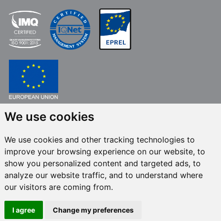
We use cookies
FONDO EUROPEO DE DESARROLLO REGIONAL
UNA MANERA DE HACER EUROPA
We use cookies and other tracking technologies to
FRECAN S.L.U.
en el marco del Programa ICEX Next, ha contado con el apoyo
improve your browsing experience on our website, to
de ICEX y con la cofinanciación del fondo europeo FEDER. La finalidad de
este apoyo es contribuir al desarrollo internacional de la empresa y de su
show you personalized content and targeted ads, to
entorno.
analyze our website traffic, and to understand where
our visitors are coming from.
Todos los derechos reservados © 2024 Frecan, S.L.U. -
Política de calidad
-
Política de canal de denuncias
/ Última actualización:
I agree
Change my preferences
10/08/2026.
Avisos Legales
-
Política de privacidad
-
Política de cookies
-
Configurar cookies