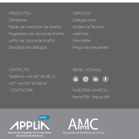
PRODUCTOS
SERVICIOS
Campanas
Delegaciones
Placas de inducción de diseño
Asistencia Técnica
Fregaderos de cocina de diseño
Garantías
Grifos de cocina de diseño
Newsletter
Descarga de catálogos
Preguntas frecuentes
CONTACTO
REDES SOCIALES
Teléfono:
+34 937 93 66 22
SAT: +34 937 93 66 44
- CONTACTAR
NUESTRAS MARCAS
frecanTEK
- frecanAIR