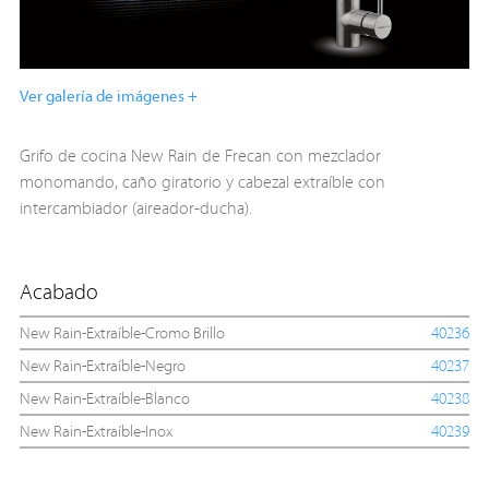
Ver galería de imágenes +
Grifo de cocina New Rain de Frecan con mezclador
monomando, caño giratorio y cabezal extraíble con
intercambiador (aireador-ducha).
Acabado
New Rain-Extraíble-Cromo Brillo
40236
New Rain-Extraíble-Negro
40237
New Rain-Extraíble-Blanco
40238
New Rain-Extraíble-Inox
40239