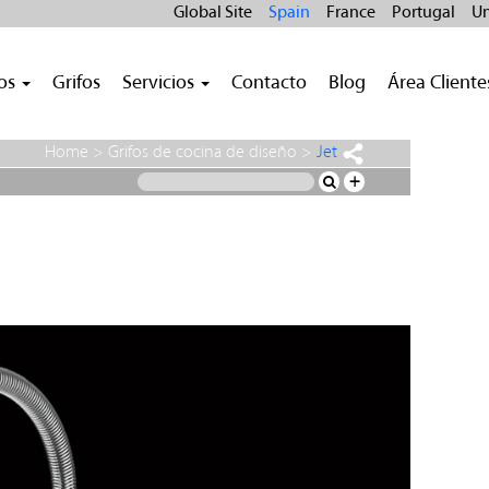
Global Site
Spain
France
Portugal
Un
ros
Grifos
Servicios
Contacto
Blog
Área Cliente
Home
>
Grifos de cocina de diseño
>
Jet
+