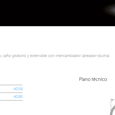
caño giratorio y extensible con intercambiador (aireador-ducha).
Plano técnico
40259
40260