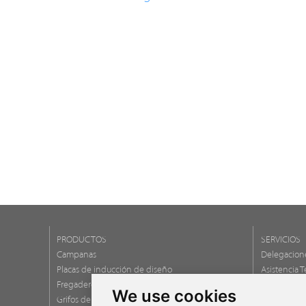
PRODUCTOS
SERVICIOS
Campanas
Delegacion
Placas de inducción de diseño
Asistencia T
Fregaderos de cocina de diseño
Garantías
We use cookies
Grifos de cocina de diseño
Newsletter