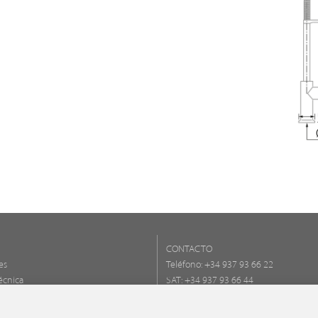
CONTACTO
es
Teléfono:
+34 937 93 66 22
écnica
SAT: +34 937 93 66 44
- CONTACTAR