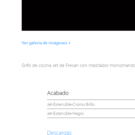
Ver galería de imágenes +
Grifo de cocina Jet de Frecan con mezclador monomando, 
Acabado
Jet-Extensible-Cromo Brillo
Jet-Extensible-Negro
Descargas