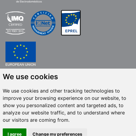
We use cookies
FONDO EUROPEO DE DESARROLLO REGIONAL
UNA MANERA DE HACER EUROPA
We use cookies and other tracking technologies to
FRECAN S.L.U.
en el marco del Programa ICEX Next, ha contado con el apoyo
improve your browsing experience on our website, to
de ICEX y con la cofinanciación del fondo europeo FEDER. La finalidad de
este apoyo es contribuir al desarrollo internacional de la empresa y de su
show you personalized content and targeted ads, to
entorno.
analyze our website traffic, and to understand where
our visitors are coming from.
Todos los derechos reservados © 2024 Frecan, S.L.U. -
Política de calidad
-
Política de canal de denuncias
/ Última actualización:
I agree
Change my preferences
09/08/2026.
Avisos Legales
-
Política de privacidad
-
Política de cookies
-