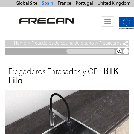
Global Site
Spain
France
Portugal
United Kingdom
Toggle
navigation
Home
>
Fregaderos de cocina de diseño
>
Fregaderos
Enrasados y OE
>
BTK Filo
+
BTK
Fregaderos Enrasados y OE -
Filo