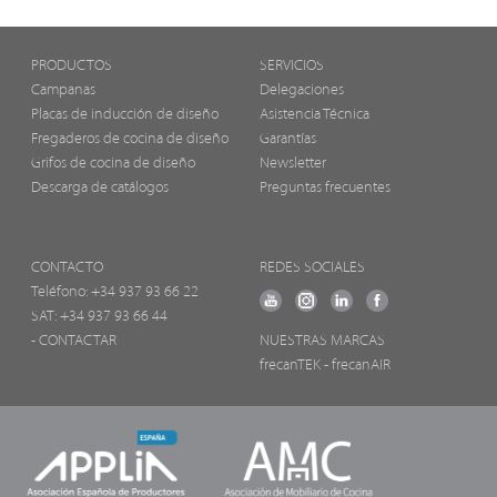
PRODUCTOS
SERVICIOS
Campanas
Delegaciones
Placas de inducción de diseño
Asistencia Técnica
Fregaderos de cocina de diseño
Garantías
Grifos de cocina de diseño
Newsletter
Descarga de catálogos
Preguntas frecuentes
CONTACTO
REDES SOCIALES
Teléfono:
+34 937 93 66 22
SAT: +34 937 93 66 44
- CONTACTAR
NUESTRAS MARCAS
frecanTEK
- frecanAIR