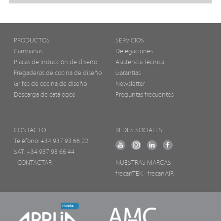
PRODUCTOS
SERVICIOS
Campanas
Delegaciones
Placas de inducción de diseño
Asistencia Técnica
Fregaderos de cocina de diseño
Garantías
Grifos de cocina de diseño
Newsletter
Descarga de catálogos
Preguntas frecuentes
CONTACTO
REDES SOCIALES
Teléfono:
+34 937 93 66 22
SAT: +34 937 93 66 44
- CONTACTAR
NUESTRAS MARCAS
frecanTEK
- frecanAIR