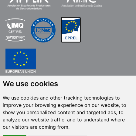
We use cookies
FONDO EUROPEO DE DESARROLLO REGIONAL
UNA MANERA DE HACER EUROPA
We use cookies and other tracking technologies to
FRECAN S.L.U.
en el marco del Programa ICEX Next, ha contado con el apoyo
improve your browsing experience on our website, to
de ICEX y con la cofinanciación del fondo europeo FEDER. La finalidad de
este apoyo es contribuir al desarrollo internacional de la empresa y de su
show you personalized content and targeted ads, to
entorno.
analyze our website traffic, and to understand where
our visitors are coming from.
Todos los derechos reservados © 2024 Frecan, S.L.U. -