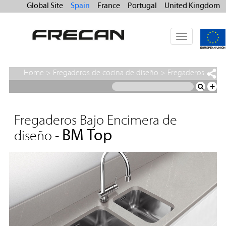
Global Site
Spain
France
Portugal
United Kingdom
Toggle
navigation
Home
>
Fregaderos de cocina de diseño
>
Fregaderos
Bajo Encimera de diseño
>
BM Top
+
Fregaderos Bajo Encimera de
BM Top
diseño -