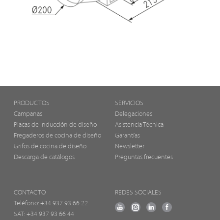
PRODUCTOS
SERVICIOS
Campanas
Delegaciones
Placas de inducción de diseño
Asistencia Técnica
Fregaderos de cocina de diseño
Garantías
Grifos de cocina de diseño
Newsletter
Descarga de catálogos
Preguntas frecuentes
CONTACTO
REDES SOCIALES
Teléfono:
+34 937 93 66 22
SAT: +34 937 93 66 44