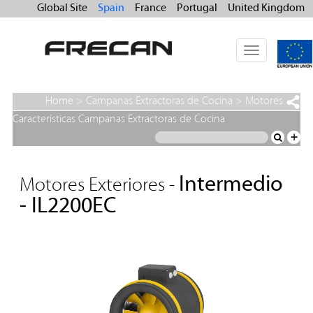
Global Site
Spain
France
Portugal
United Kingdom
Toggle
navigation
Home
>
Campanas Extractoras de Cocina
>
Motores
Exteriores
>
Intermedio - IL2200EC
Características Campanas Extractoras de Cocina
+
Intermedio
Motores Exteriores -
- IL2200EC