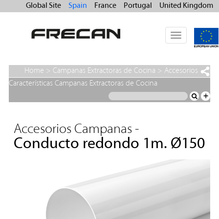
Global Site
Spain
France
Portugal
United Kingdom
Toggle
navigation
Home
>
Campanas Extractoras de Cocina
>
Accesorios
Campanas
>
Conducto redondo 1m. Ø150
Características Campanas Extractoras de Cocina
+
Accesorios Campanas -
Conducto redondo 1m. Ø150