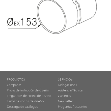
PRODUCTOS
SERVICIOS
Campanas
Delegaciones
Placas de inducción de diseño
Asistencia Técnica
Fregaderos de cocina de diseño
Garantías
Grifos de cocina de diseño
Newsletter
Descarga de catálogos
Preguntas frecuentes