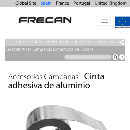
Global Site
Spain
France
Portugal
United Kingdom
Toggle
navigation
Home
>
Campanas Extractoras de Cocina
>
Accesorios
Campanas
>
Cinta adhesiva de aluminio
Características Campanas Extractoras de Cocina
+
Cinta
Accesorios Campanas -
adhesiva de aluminio