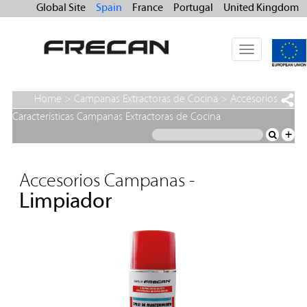
Global Site
Spain
France
Portugal
United Kingdom
Toggle
navigation
Home
>
Campanas Extractoras de Cocina
>
Accesorios
Campanas
>
Limpiador
Características Campanas Extractoras de Cocina
+
Accesorios Campanas -
Limpiador