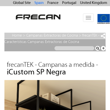
Global Site
Spain
France
Portugal
United Kingdom
Toggle
navigation
Home
>
Campanas Extractoras de Cocina
>
frecanTEK -
Campanas a medida
>
iCustom SP Negra
Características Campanas Extractoras de Cocina
+
frecanTEK - Campanas a medida -
iCustom SP Negra