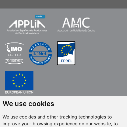
FONDO EUROPEO DE DESARROLLO REGIONAL
We use cookies
UNA MANERA DE HACER EUROPA
We use cookies and other tracking technologies to
FRECAN S.L.U.
en el marco del Programa ICEX Next, ha contado con el apoyo
improve your browsing experience on our website, to
de ICEX y con la cofinanciación del fondo europeo FEDER. La finalidad de