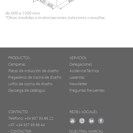
de 600 a 1500 mm.
*Otras medidas o motorizaciones exteriores consultar.
PRODUCTOS
SERVICIOS
Campanas
Delegaciones
Placas de inducción de diseño
Asistencia Técnica
Fregaderos de cocina de diseño
Garantías
Grifos de cocina de diseño
Newsletter
Descarga de catálogos
Preguntas frecuentes
CONTACTO
REDES SOCIALES
Teléfono:
+34 937 93 66 22
SAT: +34 937 93 66 44
- CONTACTAR
NUESTRAS MARCAS