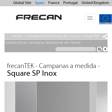
Global Site
Spain
France
Portugal
United Kingdom
Toggle
navigation
Home
>
Campanas Extractoras de Cocina
>
frecanTEK -
Campanas a medida
>
Square SP Inox
Características Campanas Extractoras de Cocina
+
frecanTEK - Campanas a medida -
Square SP Inox