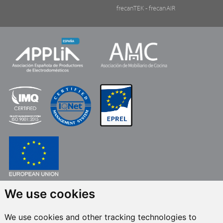
frecanTEK
- frecanAIR
FONDO EUROPEO DE DESARROLLO REGIONAL
We use cookies
UNA MANERA DE HACER EUROPA
We use cookies and other tracking technologies to
FRECAN S.L.U.
en el marco del Programa ICEX Next, ha contado con el apoyo