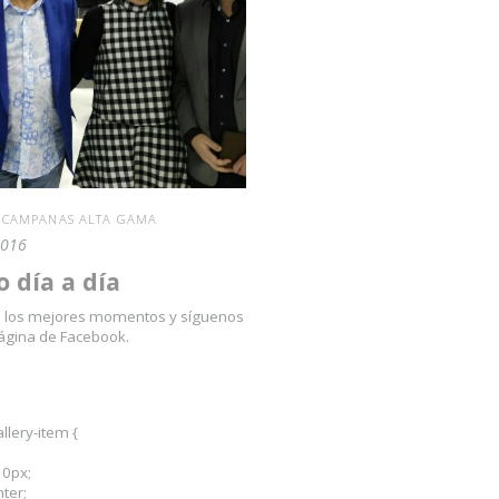
S CAMPANAS ALTA GAMA
2016
 día a día
s los mejores momentos y síguenos
ágina de Facebook.
;
allery-item {
10px;
nter;