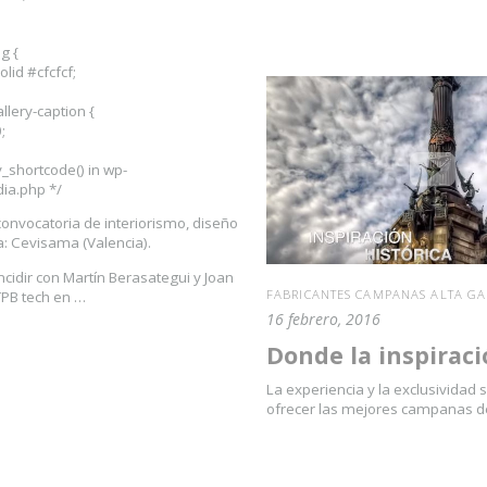
g {
olid #cfcfcf;
allery-caption {
;
y_shortcode() in wp-
ia.php */
convocatoria de interiorismo, diseño
a: Cevisama (Valencia).
ncidir con Martín Berasategui y Joan
FABRICANTES CAMPANAS ALTA G
TPB tech en …
16 febrero, 2016
Donde la inspiraci
La experiencia y la exclusividad
ofrecer las mejores campanas d