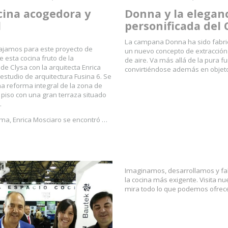
cina acogedora y
Donna y la elegan
l
personificada del
La campana Donna ha sido fabri
ajamos para este proyecto de
un nuevo concepto de extracción 
 esta cocina fruto de la
de aire. Va más allá de la pura f
de Clysa con la arquitecta Enrica
convirtiéndose además en objeto
estudio de arquitectura Fusina 6. Se
na reforma integral de la zona de
 piso con una gran terraza situado
.
rma, Enrica Mosciaro se encontró …
Imaginamos, desarrollamos y f
la cocina más exigente. Visita nu
mira todo lo que podemos ofrece