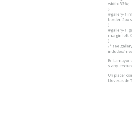
width: 33%;
}
#gallery-1 im
border: 2px s
}
#gallery-1 .g
margin-left: 0
}
/* see galler
includes/med
En la mayor 
y arquitectur
Un placer coi
Lloveras de 