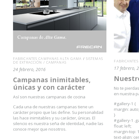
FABRICANTES CAMPANAS ALTA GAMA
/
SISTEMAS
FABRICANTE
DE EXTRACCIÓN / CAMPANAS
17 febrero, 
24 febrero, 2016
Nuestro
Campanas inimitables,
únicas y con carácter
No te pierda
en nuestra p
Así son nuestras campanas de cocina
#gallery-1 {
Cada una de nuestras campanas tiene un
margin: auto
carácter propio que las define. Su personalidad
}
las hace inimitables y su carácter, únicas. El
#gallery-1 .g
silencio es nuestra seña de identidad, nadie las
float: left;
conoce mejor que nosotros.
margin-top: 
text-align: ce