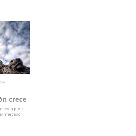
AMA
ón crece
 se unen para
el mercado.