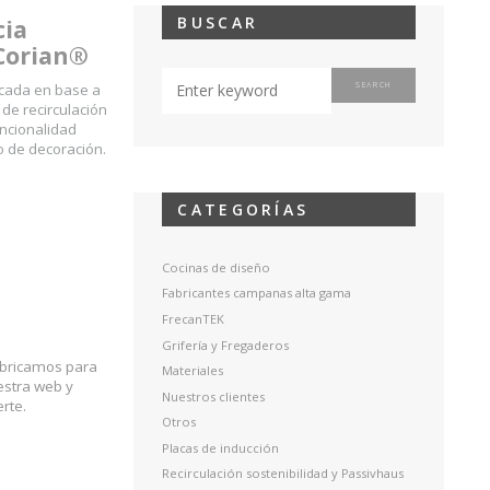
BUSCAR
cia
 Corian®
cada en base a
de recirculación
uncionalidad
 de decoración.
CATEGORÍAS
Cocinas de diseño
Fabricantes campanas alta gama
FrecanTEK
Grifería y Fregaderos
abricamos para
Materiales
estra web y
Nuestros clientes
rte.
Otros
Placas de inducción
Recirculación sostenibilidad y Passivhaus