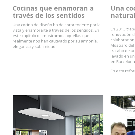
Cocinas que enamoran a
Una co
través de los sentidos
natura
Una cocina de diseño ha de sorprenderte por la
En 2013 trab
vista y enamorarte a través de los sentidos. En
renovación de
este capítulo os mostramos aquellas que
colaboración 
realmente nos han cautivado por su armonía,
Mosciaro del 
elegancia y sublimidad.
trataba de u
lavado en un
en Barcelona
En esta refo