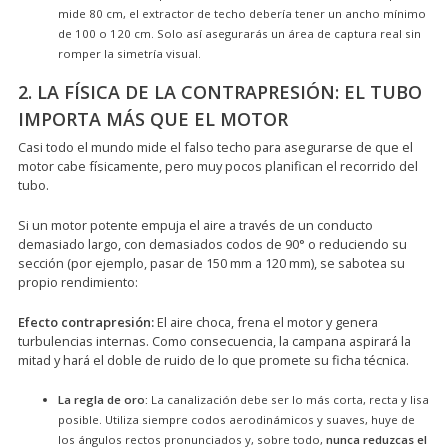
mide 80 cm, el extractor de techo debería tener un ancho mínimo
de 100 o 120 cm. Solo así asegurarás un área de captura real sin
romper la simetría visual.
2. LA FÍSICA DE LA CONTRAPRESIÓN: EL TUBO
IMPORTA MÁS QUE EL MOTOR
Casi todo el mundo mide el falso techo para asegurarse de que el
motor cabe físicamente, pero muy pocos planifican el recorrido del
tubo.
Si un motor potente empuja el aire a través de un conducto
demasiado largo, con demasiados codos de 90° o reduciendo su
sección (por ejemplo, pasar de 150 mm a 120 mm), se sabotea su
propio rendimiento:
Efecto contrapresión:
El aire choca, frena el motor y genera
turbulencias internas. Como consecuencia, la campana aspirará la
mitad y hará el doble de ruido de lo que promete su ficha técnica.
La regla de oro:
La canalización debe ser lo más corta, recta y lisa
posible. Utiliza siempre codos aerodinámicos y suaves, huye de
los ángulos rectos pronunciados y, sobre todo,
nunca reduzcas el