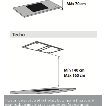
* Las campanas de pared inclinadas y las campanas integradas al
estar instaladas más cerca de la zona de cocción generan más