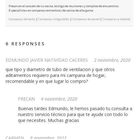
Frecan en el corazón de tu cocina, testigo de reuniones y cómplice de encuentros.
Especialistas en campanas extractoras de cocina de alta gama:
Campanas de techo
|
Campanas integrables
|
Campanas de pared
|
Campanas a medida
6 RESPONSES
EDMUNDO JAVIER NATIVIDAD CACERES
2 noviembre, 2020
que tipo y diametro de tubo de ventilacion y que otros
aditamentos requiero para mi campana de hogar,
recomendable y en que lugar lo compro?
FRECAN
4 noviembre, 2020
Buenas tardes Edmundo, le hemos pasado tu consulta a
nuestro servicio técnico para que te ayude con todo lo
que necesites. Muchas gracias
CARMEN
8 noviembre, 2022