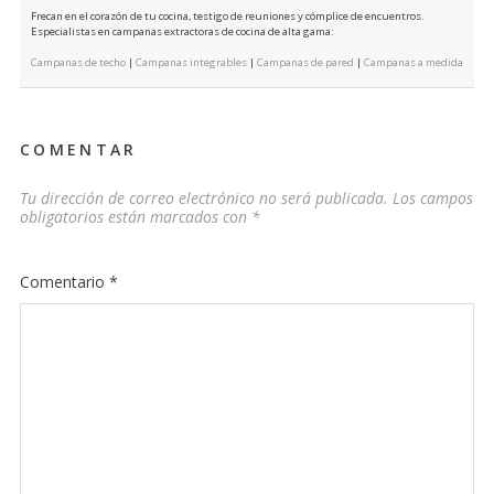
Frecan en el corazón de tu cocina, testigo de reuniones y cómplice de encuentros.
Especialistas en campanas extractoras de cocina de alta gama:
Campanas de techo
|
Campanas integrables
|
Campanas de pared
|
Campanas a medida
COMENTAR
Tu dirección de correo electrónico no será publicada.
Los campos
obligatorios están marcados con
*
Comentario
*