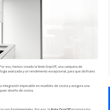
 Por eso, hemos creado la Note DripOff, una campana de
logía avanzada y un rendimiento excepcional, para que disfrutes
 su integración impecable en muebles de cocina y asegura una
lquier diseño de cocina.
ncia son fundamentales. Por eso, la
Note DripOff
incorpora los