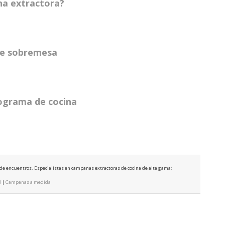
na extractora?
 de sobremesa
rograma de cocina
e de encuentros. Especialistas en campanas extractoras de cocina de alta gama:
d
|
Campanas a medida