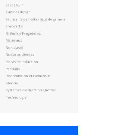
Caves à vin
Cuisines design
Fabricants de hottes haut de gamme
FrecanTEK
Grifería y Fregaderos
Matériaux
Non classé
Nuestros clientes
Placas de inducción
Produits
Recirculacion et Passivhaus
silencio
Systèmes d'extraction / hottes
Technologie