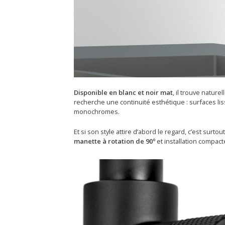
Disponible en blanc et noir mat
, il trouve natur
recherche une continuité esthétique : surfaces l
monochromes.
Et si son style attire d’abord le regard, c’est surtou
manette à rotation de 90º
et installation compac