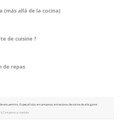
 (más allá de la cocina)
te de cuisine ?
in de repas
e de encuentros. Especialistas en campanas extractoras de cocina de alta gama:
d
|
Campanas a medida