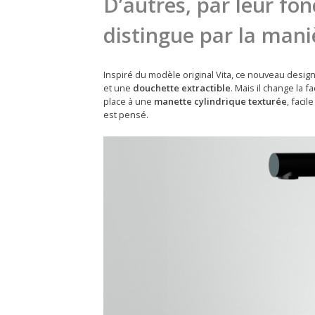
D’autres, par leur fonc
distingue par la mani
Inspiré du modèle original Vita, ce nouveau design
et une
douchette extractible
. Mais il change la f
place à une
manette cylindrique texturée
, facil
est pensé.